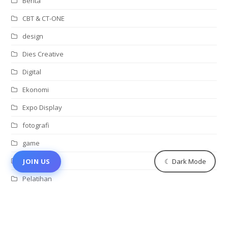
Berita
CBT & CT-ONE
design
Dies Creative
Digital
Ekonomi
Expo Display
fotografi
game
Kunjungan
☾ Dark Mode
JOIN US
Pelatihan
Rekomendasi
Study Club