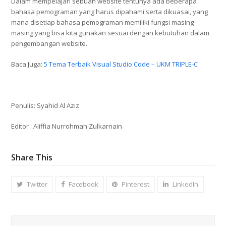
Dalam mempelajari sebuah website tentunya ada beberapa
bahasa pemograman yang harus dipahami serta dikuasai, yang
mana disetiap bahasa pemograman memiliki fungsi masing-
masing yang bisa kita gunakan sesuai dengan kebutuhan dalam
pengembangan website.
Baca Juga:
5 Tema Terbaik Visual Studio Code – UKM TRIPLE-C
Penulis: Syahid Al Aziz
Editor : Aliffia Nurrohmah Zulkarnain
Share This
Twitter
Facebook
Pinterest
LinkedIn