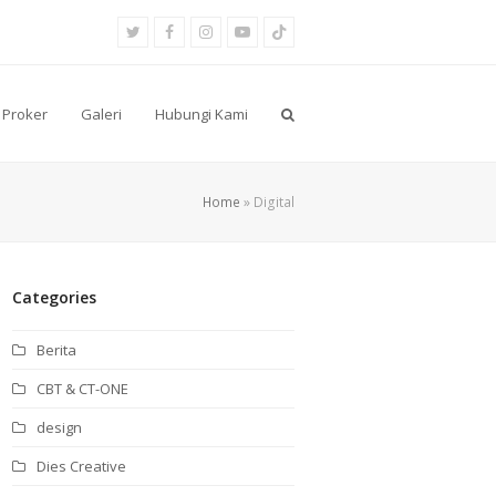
Twitter
Facebook
Instagram
Youtube
Tiktok
Proker
Galeri
Hubungi Kami
Home
»
Digital
Categories
Berita
CBT & CT-ONE
design
Dies Creative