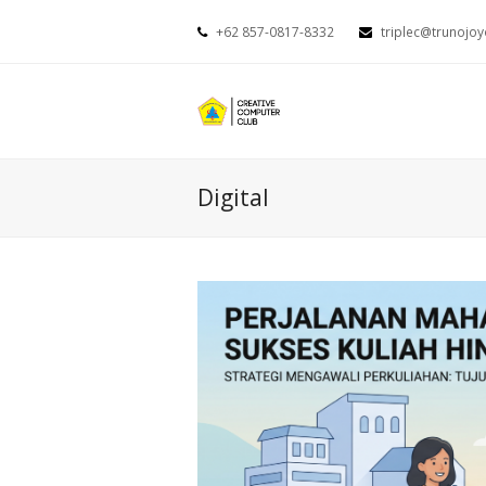
+62 857-0817-8332
triplec@trunojoy
Digital