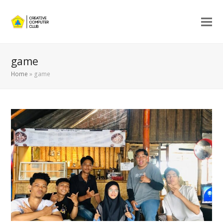
game
Home
»
game