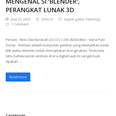
MENGENAL SI ‘BLENDER’,
PERANGKAT LUNAK 3D
June 27, 2024
Divisi TI
Digital
,
game
,
Teknologi
1 Comment
Penulis : Ninis Dwi Barokah (23.CCC.C.001.820) Editor : Viera Putri
Yuniar Animasi adalah kumpulan gambar yang ditampilkan pada
titik waktu tertentu untuk menciptakan ilusi gerakan. Tentu kita
tahu bahwa peran animasi di era digital saat ini sangat kuat.
Apakah…
Read more
Categories