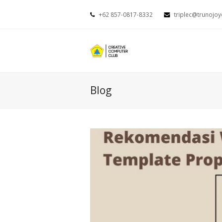
+62 857-0817-8332
triplec@trunojoy
Blog