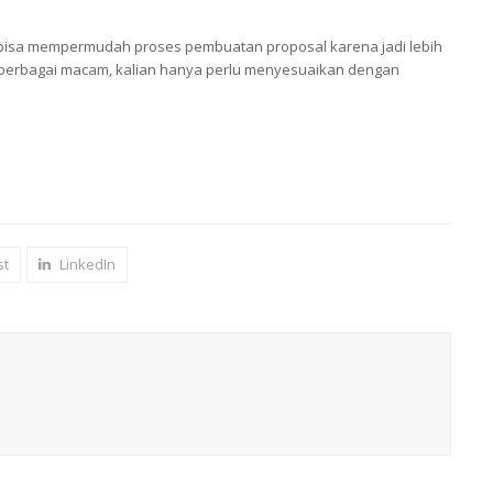
s bisa mempermudah proses pembuatan proposal karena jadi lebih
a berbagai macam, kalian hanya perlu menyesuaikan dengan
g
st
LinkedIn