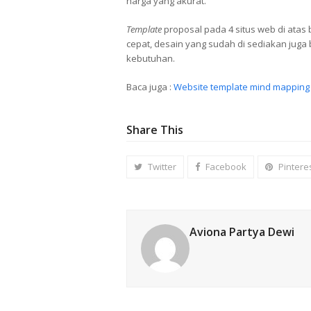
harga yang akurat.
Template
proposal pada 4 situs web di ata
cepat, desain yang sudah di sediakan jug
kebutuhan.
Baca juga :
Website template mind mappin
Share This
Twitter
Facebook
Pintere
Aviona Partya Dewi