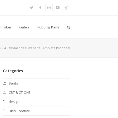
Twitter
Facebook
Instagram
Youtube
Tiktok
Proker
Galeri
Hubungi Kami
e
»
4 Rekomendasi Website Template Proposal
Categories
Berita
CBT & CT-ONE
design
Dies Creative