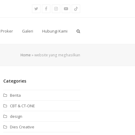
Twitter
Facebook
Instagram
Youtube
Tiktok
Proker
Galeri
Hubungi Kami
Home
»
website yang meghasilkan
Categories
Berita
CBT & CT-ONE
design
Dies Creative