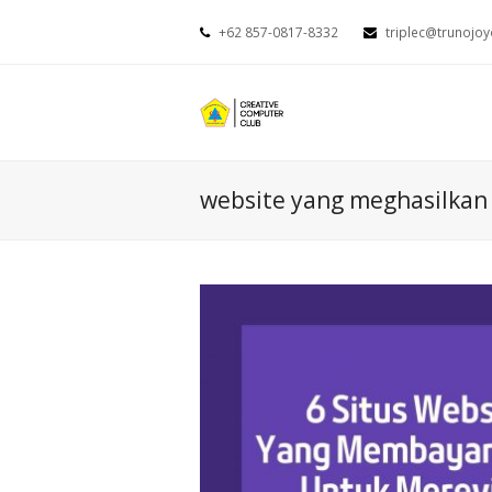
+62 857-0817-8332
triplec@trunojoy
website yang meghasilkan