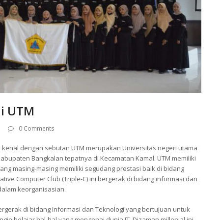
di UTM
0 Comments
i kenal dengan sebutan UTM merupakan Universitas negeri utama
di Kabupaten Bangkalan tepatnya di Kecamatan Kamal. UTM memiliki
ng masing-masing memiliki segudang prestasi baik di bidang
e Computer Club (Triple-C) ini bergerak di bidang informasi dan
h dalam keorganisasian.
gerak di bidang Informasi dan Teknologi yang bertujuan untuk
n belajar hal-hal yang mengenai dunia IT. Dizaman millenial ini