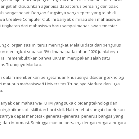
 sangatlah dibutuhkan agar bisa dapat terus bersaing dan tidak
 sangat pesat. Dengan fungsinya yang seperti yang telah di
iswa Creative Computer Club ini banyak diminati oleh mahasiswa/i
ai tingkatan dari mahasiswa baru sampai mahasiswa semester
ng di organisasi ini terus meningkat. Melalui data dari pengurus
ahun meningkat sebasar 9% dimana pada tahun 2020 jumlahnya
 Hal ini membuktikan bahwa UKM ini merupakan salah satu
sitas Trunojoyo Madura.
sten dalam memberikan pengetahuan khususnya dibidang teknologi
iri maupun mahasiswa/I Universitas Trunojoyo Madura dan juga
a.
banyak dari mahasiwa/I UTM yang suka dibidang teknologi dan
gkatkan soft skill dan hard skill. Hal tersebut sangat diperlukan
rbesarnya dapat mencetak generasi-generasi penerus bangsa yang
ogi dan informasi. Sehingga mampu bersaing dengan negara-negara