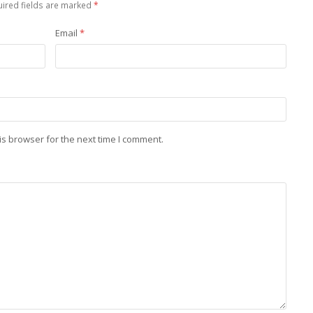
ired fields are marked
*
Email
*
is browser for the next time I comment.