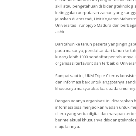
skill atau pengetahuan di bidang teknologi
ketinggalan perputaran zaman yang sungguh
jelaskan di atas tadi, Unit Kegiatan Mahas
Universitas Trunojoyo Madura dari berbag
akhir.
Dari tahun ke tahun peserta yang ingin gabu
pada masanya, pendaftar dari tahun ke t
kurang lebih 1000 pendaftar per tahunnya.
organisasi terfavorit dan terbaik di Univer
Sampai saat ini, UKM Triple C terus konsi
dan informasi baik untuk anggotanya send
khususnya masyarakat luas pada umumny
Dengan adanya organisasi ini diharapkan 
informasi bisa menjadikan wadah untuk menin
di era yang serba digital dan harapan te
berintelektual khususnya dibidang teknol
maju lainnya.