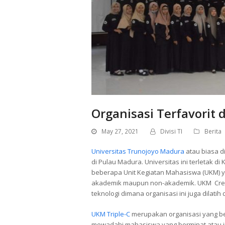
Organisasi Terfavorit 
May 27, 2021
Divisi TI
Berita
Universitas Trunojoyo Madura
atau biasa d
di Pulau Madura. Universitas ini terletak 
beberapa Unit Kegiatan Mahasiswa (UKM) ya
akademik maupun non-akademik. UKM Creativ
teknologi dimana organisasi ini juga dilati
UKM Triple-C
merupakan organisasi yang ber
mewadahi mahasiswa yang berminat atau ingi