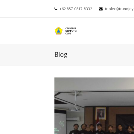
+62 857-0817-8332
triplec@trunojoy
Blog