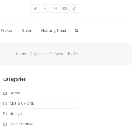
Twitter
Facebook
Instagram
Youtube
Tiktok
Proker
Galeri
Hubungi Kami
Home
»
Organisasi Terfavorit di UTM
Categories
Berita
CBT & CT-ONE
design
Dies Creative