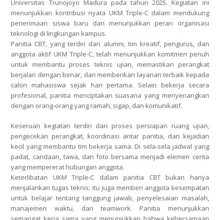
Universitas Trunojoyo Madura pada tahun 2025. Kegiatan ini
menunjukkan kontribusi nyata UKM Triple-C dalam mendukung
penerimaan siswa baru dan menunjukkan peran organisasi
teknologi di lingkungan kampus.
Panitia CBT, yang terdiri dari alumni, tim kreatif, pengurus, dan
anggota aktif UKM Triple-C, telah menunjukkan komitmen penuh
untuk membantu proses teknis ujian, memastikan perangkat
berjalan dengan benar, dan memberikan layanan terbaik kepada
calon mahasiswa sejak hari pertama. Selain bekerja secara
profesional, panitia menciptakan suasana yang menyenangkan
dengan orang-orang yang ramah, sigap, dan komunikatif.
Keseruan kegiatan terdiri dari proses persiapan ruang ujian,
pengecekan perangkat, koordinasi antar panitia, dan kejadian
kecil yang membantu tim bekerja sama. Di sela-sela jadwal yang
padat, candaan, tawa, dan foto bersama menjadi elemen cerita
yang mempererat hubungan anggota.
Keterlibatan UKM Triple-C dalam panitia CBT bukan hanya
menjalankan tugas teknis; itu juga memberi anggota kesempatan
untuk belajar tentang tanggung jawab, penyelesaian masalah,
manajemen waktu, dan teamwork. Panitia menunjukkan
semangat kerja sama yang menunjukkan bahwa kebersamaan