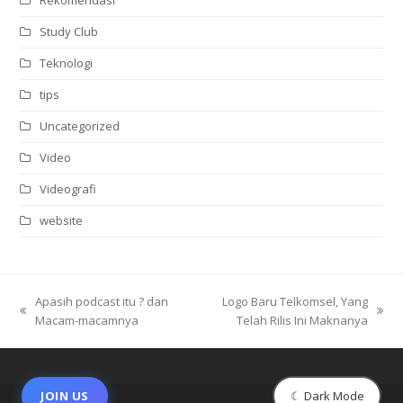
Rekomendasi
Study Club
Teknologi
tips
Uncategorized
Video
Videografi
website
Apasih podcast itu ? dan
Logo Baru Telkomsel, Yang
previous
next
Macam-macamnya
Telah Rilis Ini Maknanya
post:
post:
☾ Dark Mode
JOIN US