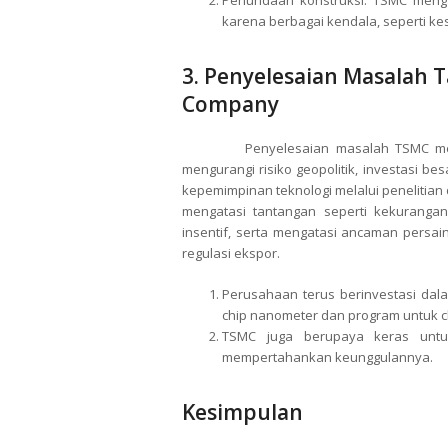
Penundaan konstruksi: TSMC meng
karena berbagai kendala, seperti kesu
3. Penyelesaian Masalah
Company
Penyelesaian masalah TSMC melip
mengurangi risiko geopolitik, investasi 
kepemimpinan teknologi melalui penelitia
mengatasi tantangan seperti kekuranga
insentif, serta mengatasi ancaman persa
regulasi ekspor.
Perusahaan terus berinvestasi dala
chip nanometer dan program untuk c
TSMC juga berupaya keras untuk
mempertahankan keunggulannya.
Kesimpulan