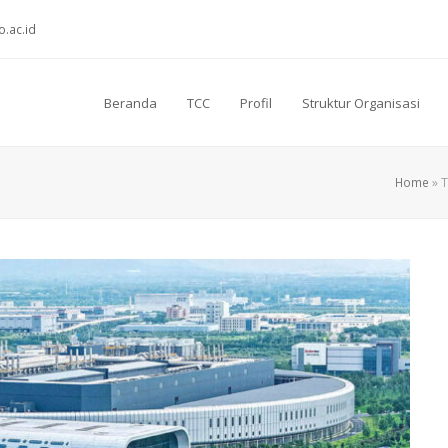
o.ac.id
Beranda
TCC
Profil
Struktur Organisasi
Home
»
T