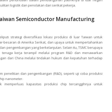
alami penundaan dalam pembangunan pabriknya di luar negeri
litan logistik dan penolakan dari serikat pekerja.
 Taiwan Semiconductor Manufacturing
uti strategi diversifikasi lokasi produksi di luar Taiwan untuk
besar-besaran di Amerika Serikat, dan upaya untuk mempertahankan
n dan pengembangan yang berkelanjutan. Selain itu, TSMC berupaya
n tenaga kerja terampil melalui program R&D dan menawarkan
ingan dari China melalui tindakan hukum dan kepatuhan terhadap
m penelitian dan pengembangan (R&D), seperti uji coba produksi
hip nanometer.
 memperluas kapasitas produksi chip tercanggihnya untuk