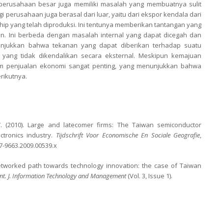
erusahaan besar juga memiliki masalah yang membuatnya sulit
i perusahaan juga berasal dari luar, yaitu dari ekspor kendala dari
ip yang telah diproduksi. Ini tentunya memberikan tantangan yang
an. Ini berbeda dengan masalah internal yang dapat dicegah dan
nunjukkan bahwa tekanan yang dapat diberikan terhadap suatu
yang tidak dikendalikan secara eksternal. Meskipun kemajuan
lam penjualan ekonomi sangat penting, yang menunjukkan bahwa
rikutnya.
W. (2010). Large and latecomer firms: The Taiwan semiconductor
tronics industry.
Tijdschrift Voor Economische En Sociale Geografie
,
67-9663.2009.00539.x
 Networked path towards technology innovation: the case of Taiwan
Int. J. Information Technology and Management
(Vol. 3, Issue 1).