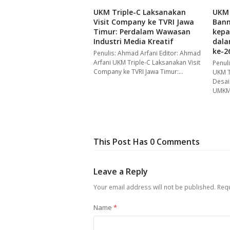
UKM Triple-C Laksanakan
UKM 
Visit Company ke TVRI Jawa
Bann
Timur: Perdalam Wawasan
kep
Industri Media Kreatif
dala
ke-2
Penulis: Ahmad Arfani Editor: Ahmad
Arfani UKM Triple-C Laksanakan Visit
Penuli
Company ke TVRI Jawa Timur:…
UKM T
Desai
UMK
This Post Has 0 Comments
Leave a Reply
Your email address will not be published.
Requ
Name
*