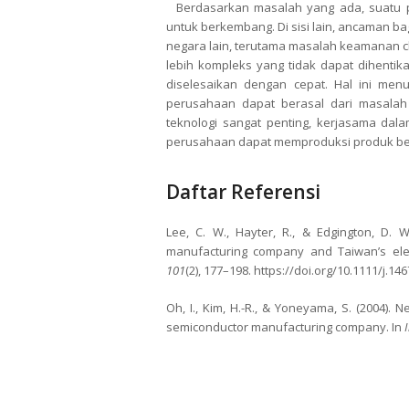
Berdasarkan masalah yang ada, suatu p
untuk berkembang. Di sisi lain, ancaman bag
negara lain, terutama masalah keamanan ch
lebih kompleks yang tidak dapat dihentik
diselesaikan dengan cepat. Hal ini me
perusahaan dapat berasal dari masalah 
teknologi sangat penting, kerjasama da
perusahaan dapat memproduksi produk be
Daftar Referensi
Lee, C. W., Hayter, R., & Edgington, D. 
manufacturing company and Taiwan’s elec
101
(2), 177–198. https://doi.org/10.1111/j.14
Oh, I., Kim, H.-R., & Yoneyama, S. (2004).
semiconductor manufacturing company. In