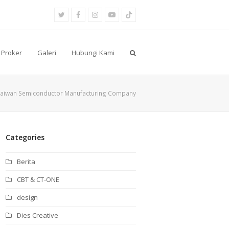
Twitter
Facebook
Instagram
Youtube
Tiktok
Proker
Galeri
Hubungi Kami
aiwan Semiconductor Manufacturing Company
Categories
Berita
CBT & CT-ONE
design
Dies Creative