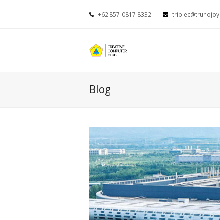
+62 857-0817-8332
triplec@trunojoy
Blog