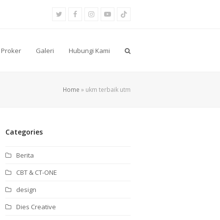
Twitter
Facebook
Instagram
Youtube
Tiktok
Proker
Galeri
Hubungi Kami
Home
»
ukm terbaik utm
Categories
Berita
CBT & CT-ONE
design
Dies Creative