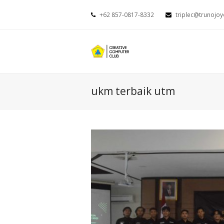
+62 857-0817-8332
triplec@trunojoy
ukm terbaik utm