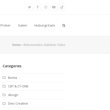
Twitter
Facebook
Instagram
Youtube
Tiktok
Proker
Galeri
Hubungi Kami
Home
»
Rekomendasi Stabilizer Video
Categories
Berita
CBT & CT-ONE
design
Dies Creative