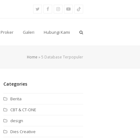
Twitter
Facebook
Instagram
Youtube
Tiktok
Proker
Galeri
Hubungi Kami
Home
»
5 Database Terpopuler
Categories
Berita
CBT & CT-ONE
design
Dies Creative