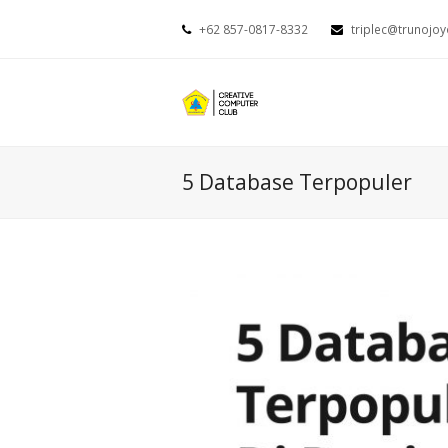
+62 857-0817-8332
triplec@trunojoy
5 Database Terpopuler