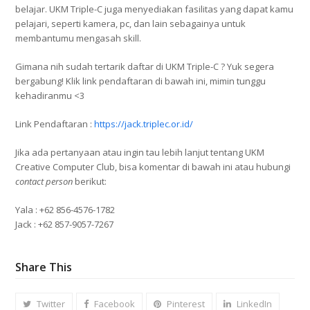
belajar. UKM Triple-C juga menyediakan fasilitas yang dapat kamu
pelajari, seperti kamera, pc, dan lain sebagainya untuk
membantumu mengasah skill.
Gimana nih sudah tertarik daftar di UKM Triple-C ? Yuk segera
bergabung! Klik link pendaftaran di bawah ini, mimin tunggu
kehadiranmu <3
Link Pendaftaran :
https://jack.triplec.or.id/
Jika ada pertanyaan atau ingin tau lebih lanjut tentang UKM
Creative Computer Club, bisa komentar di bawah ini atau hubungi
contact person
berikut:
Yala : +62 856-4576-1782
Jack : +62 857-9057-7267
Share This
Twitter
Facebook
Pinterest
LinkedIn