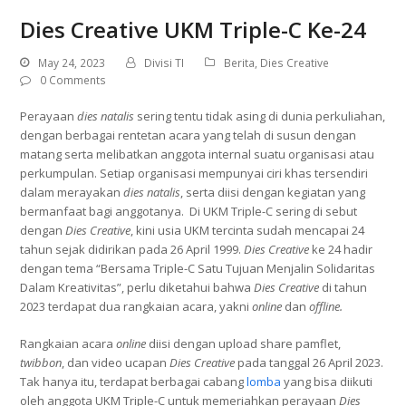
Dies Creative UKM Triple-C Ke-24
May 24, 2023
Divisi TI
Berita
,
Dies Creative
0 Comments
Perayaan
dies natalis
sering tentu tidak asing di dunia perkuliahan,
dengan berbagai rentetan acara yang telah di susun dengan
matang serta melibatkan anggota internal suatu organisasi atau
perkumpulan. Setiap organisasi mempunyai ciri khas tersendiri
dalam merayakan
dies natalis
, serta diisi dengan kegiatan yang
bermanfaat bagi anggotanya.
Di UKM Triple-C sering di sebut
dengan
Dies Creative
, kini usia UKM tercinta sudah mencapai 24
tahun sejak didirikan pada 26 April 1999.
Dies Creative
ke 24 hadir
dengan tema “Bersama Triple-C Satu Tujuan Menjalin Solidaritas
Dalam Kreativitas”, perlu diketahui bahwa
Dies Creative
di tahun
2023 terdapat dua rangkaian acara, yakni
online
dan
offline.
Rangkaian acara
online
diisi dengan upload share pamflet,
twibbon
, dan video ucapan
Dies Creative
pada tanggal 26 April 2023.
Tak hanya itu, terdapat berbagai cabang
lomba
yang bisa diikuti
oleh anggota UKM Triple-C untuk memeriahkan perayaan
Dies