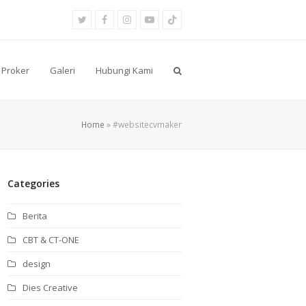
Twitter
Facebook
Instagram
Youtube
Tiktok
Proker
Galeri
Hubungi Kami
Home
»
#websitecvmaker
Categories
Berita
CBT & CT-ONE
design
Dies Creative