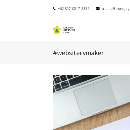
+62 857-0817-8332
triplec@trunojoy
#websitecvmaker