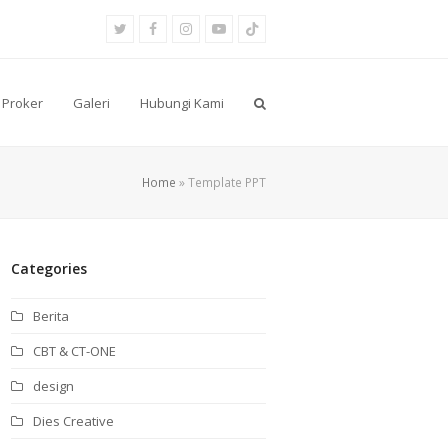
Twitter
Facebook
Instagram
Youtube
Tiktok
Proker
Galeri
Hubungi Kami
Home
»
Template PPT
Categories
Berita
CBT & CT-ONE
design
Dies Creative