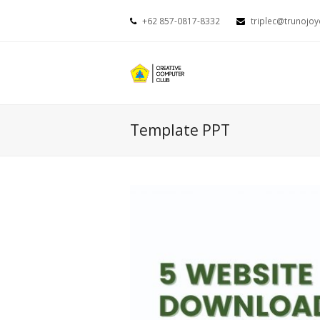
+62 857-0817-8332
triplec@trunojoy
Template PPT