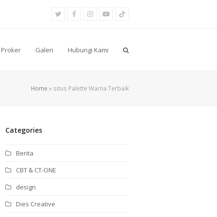
Twitter
Facebook
Instagram
Youtube
Tiktok
Proker
Galeri
Hubungi Kami
Home
»
situs Palette Warna Terbaik
Categories
Berita
CBT & CT-ONE
design
Dies Creative