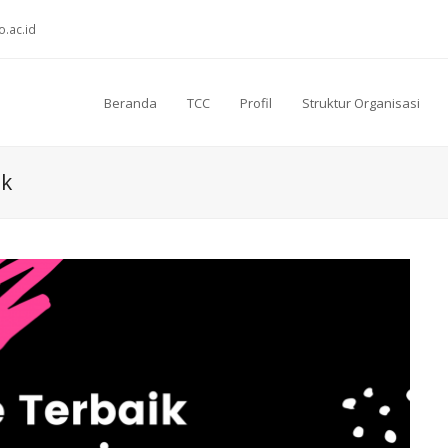
o.ac.id
Beranda
TCC
Profil
Struktur Organisasi
ik