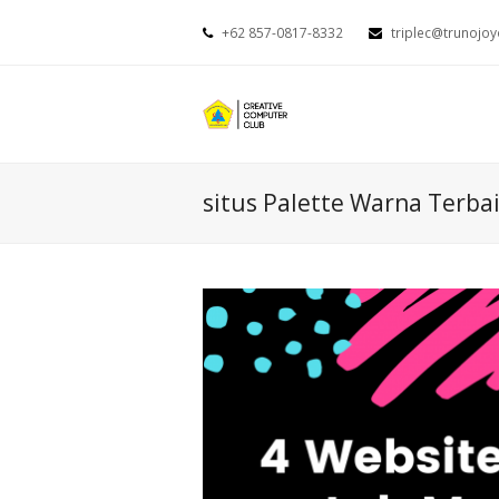
+62 857-0817-8332
triplec@trunojoy
situs Palette Warna Terba