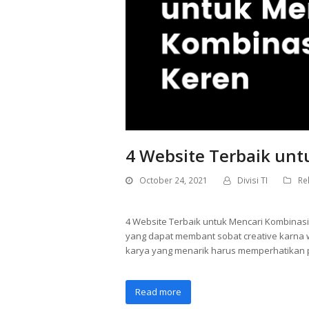
4 Website Terbaik un
October 24, 2021
Divisi TI
Re
4 Website Terbaik untuk Mencari Kombinas
yang dapat membant sobat creative karna 
karya yang menarik harus memperhatikan 
Read more