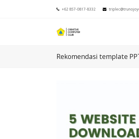
+62 857-0817-8332
triplec@trunojoy
Rekomendasi template PP