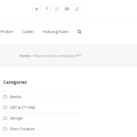
Twitter
Facebook
Instagram
Youtube
Tiktok
Proker
Galeri
Hubungi Kami
Home
»
Rekomendasi template PPT
Categories
Berita
CBT & CT-ONE
design
Dies Creative