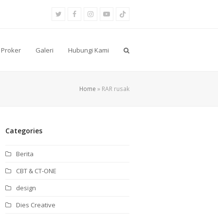
Twitter
Facebook
Instagram
Youtube
Tiktok
Proker
Galeri
Hubungi Kami
Home
»
RAR rusak
Categories
Berita
CBT & CT-ONE
design
Dies Creative