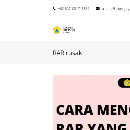
+62 857-0817-8332
triplec@trunojoy
RAR rusak