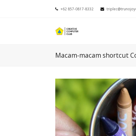
+62 857-0817-8332
triplec@trunojoy
Macam-macam shortcut C