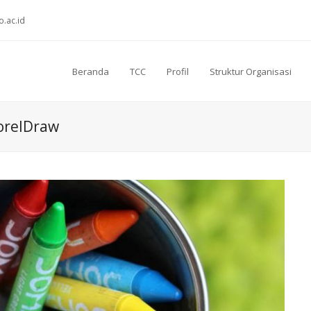
o.ac.id
Beranda
TCC
Profil
Struktur Organisasi
orelDraw