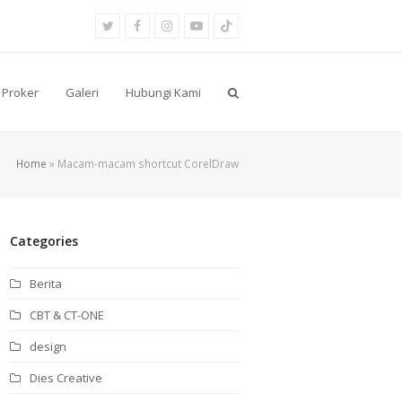
Twitter
Facebook
Instagram
Youtube
Tiktok
Proker
Galeri
Hubungi Kami
Home
»
Macam-macam shortcut CorelDraw
Categories
Berita
CBT & CT-ONE
design
Dies Creative