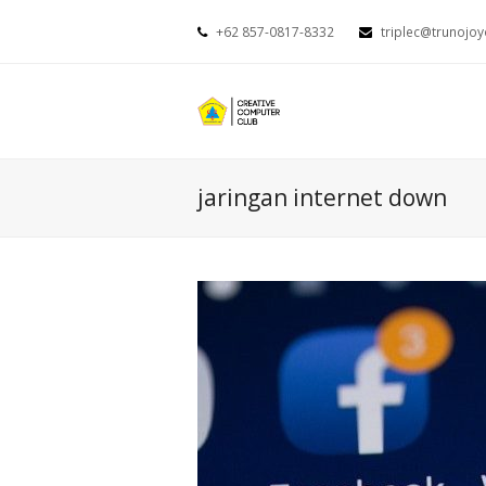
+62 857-0817-8332
triplec@trunojoy
jaringan internet down