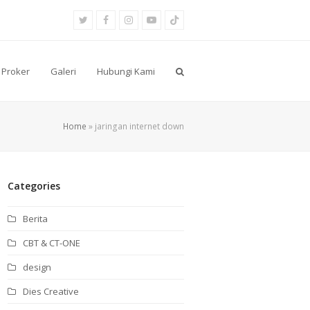
Twitter
Facebook
Instagram
Youtube
Tiktok
Proker
Galeri
Hubungi Kami
Home
»
jaringan internet down
Categories
Berita
CBT & CT-ONE
design
Dies Creative