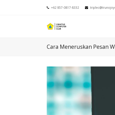
+62 857-0817-8332
triplec@trunojoy
Cara Meneruskan Pesan W