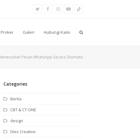
Twitter
Facebook
Instagram
Youtube
Tiktok
Proker
Galeri
Hubungi Kami
Meneruskan Pesan WhatsApp Secara Otomatis
Categories
Berita
CBT & CT-ONE
design
Dies Creative